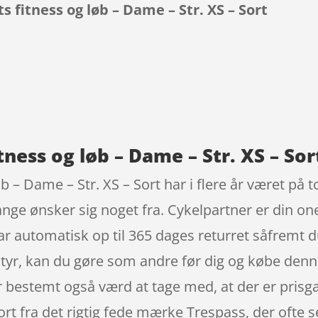
ts fitness og løb – Dame – Str. XS – Sort
9
itness og løb – Dame – Str. XS – Sor
øb – Dame – Str. XS – Sort har i flere år været på t
nge ønsker sig noget fra. Cykelpartner er din on
r automatisk op til 365 dages returret såfremt d
dstyr, kan du gøre som andre før dig og købe denn
r bestemt også værd at tage med, at der er prisga
ort fra det rigtig fede mærke Trespass, der ofte s