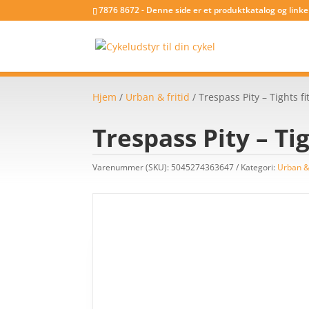
7876 8672 - Denne side er et produktkatalog og link
Hjem
/
Urban & fritid
/ Trespass Pity – Tights f
Trespass Pity – Tig
Varenummer (SKU):
5045274363647
Kategori:
Urban & 