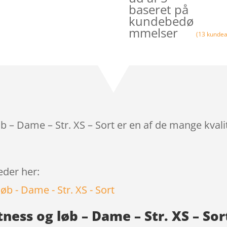
baseret på
kundebedø
mmelser
(
13
kundea
løb – Dame – Str. XS – Sort er en af de mange kva
leder her:
itness og løb – Dame – Str. XS – S