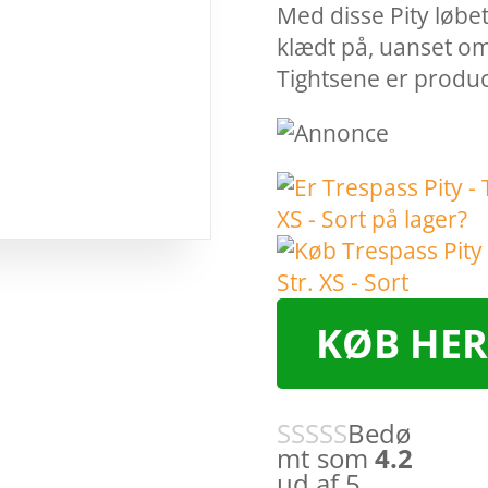
Med disse Pity løbet
klædt på, uanset om 
Tightsene er prod
KØB HER
Bedø
mt som
4.2
ud af 5