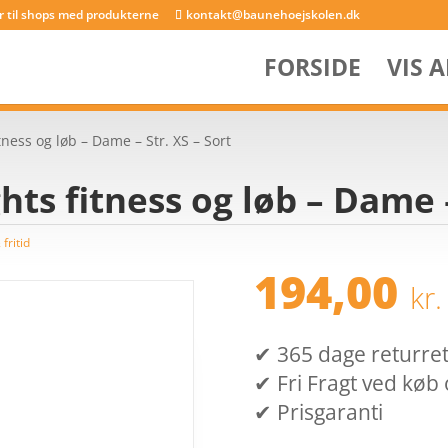
er til shops med produkterne
kontakt@baunehoejskolen.dk
FORSIDE
VIS 
itness og løb – Dame – Str. XS – Sort
hts fitness og løb – Dame –
fritid
194,00
kr.
✔ 365 dage returret (
✔ Fri Fragt ved køb 
✔ Prisgaranti