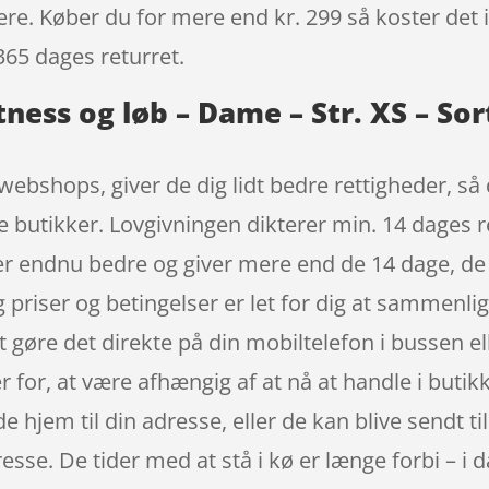
igere. Køber du for mere end kr. 299 så koster det i
365 dages returret.
itness og løb – Dame – Str. XS – So
 webshops, giver de dig lidt bedre rettigheder, s
ske butikker. Lovgivningen dikterer min. 14 dages 
er endnu bedre og giver mere end de 14 dage, de er
priser og betingelser er let for dig at sammenli
 gøre det direkte på din mobiltelefon i bussen ell
er for, at være afhængig af at nå at handle i buti
hjem til din adresse, eller de kan blive sendt til
sse. De tider med at stå i kø er længe forbi – i d