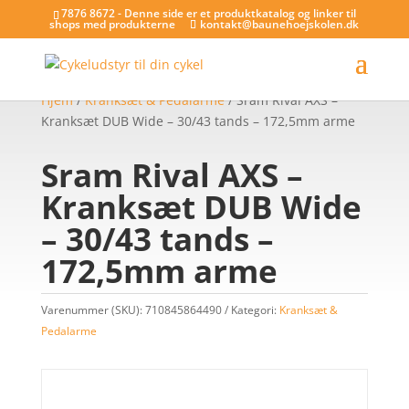
7876 8672 - Denne side er et produktkatalog og linker til
shops med produkterne
kontakt@baunehoejskolen.dk
Hjem
/
Kranksæt & Pedalarme
/ Sram Rival AXS –
Kranksæt DUB Wide – 30/43 tands – 172,5mm arme
Sram Rival AXS –
Kranksæt DUB Wide
– 30/43 tands –
172,5mm arme
Varenummer (SKU):
710845864490
Kategori:
Kranksæt &
Pedalarme