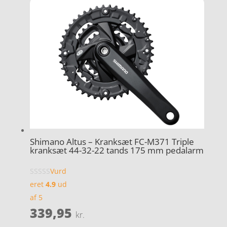
Shimano Altus – Kranksæt FC-M371 Triple
kranksæt 44-32-22 tands 175 mm pedalarm
Vurd
eret
4.9
ud
af 5
339,95
kr.