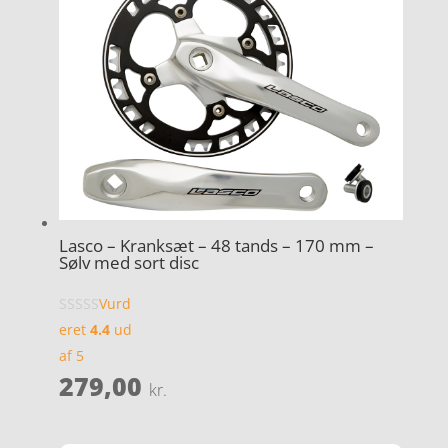
Lasco – Kranksæt – 48 tands – 170 mm –
Sølv med sort disc
Vurd
eret
4.4
ud
af 5
279,00
kr.