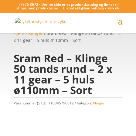
7876 8672 - Denne side er et produktkatalog og linker til
shops med produkterne
kontakt@baunehoejskolen.dk
Hjem
/
Klinger
/ Sram Red – Klinge 50 tands rund – 2
x 11 gear – 5 huls ø110mm – Sort
Sram Red – Klinge
50 tands rund – 2 x
11 gear – 5 huls
ø110mm – Sort
Varenummer (SKU):
710845790812
Kategori:
Klinger