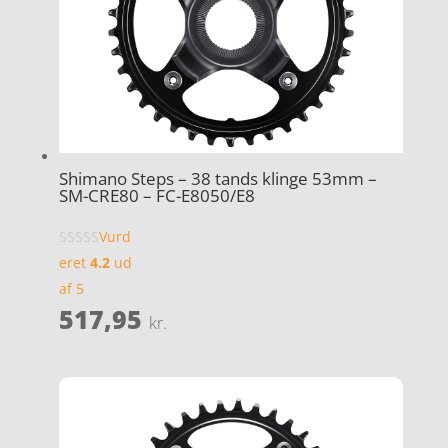
Shimano Steps – 38 tands klinge 53mm –
SM-CRE80 – FC-E8050/E8
Vurd
eret
4.2
ud
af 5
517,95
kr.