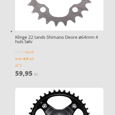
Klinge 22 tands Shimano Deore ø64mm 4
huls Sølv
Vurd
eret
4.9
ud
af 5
59,95
kr.