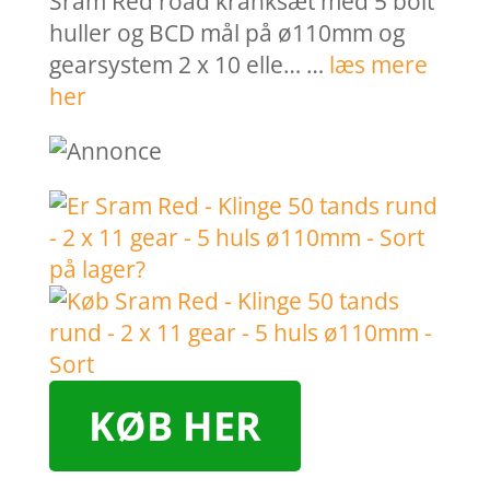
Sram Red road kranksæt med 5 bolt
huller og BCD mål på ø110mm og
gearsystem 2 x 10 elle… …
læs mere
her
KØB HER