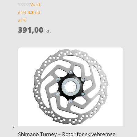
Vurd
eret
4.8
ud
af 5
391,00
kr.
Shimano Turney – Rotor for skivebremse