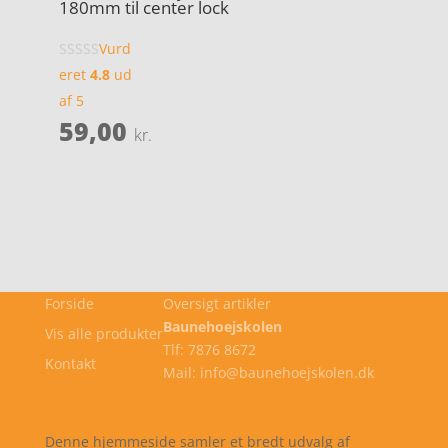
180mm til center lock
Vurd
eret
4.8
ud
af 5
59,00
kr.
Forside
Oversigt artikler
Baunehoejskolen
Vis alle produkter
Tlf: 7876 8672
Kontakt
Mail: info@baunehoejskolen.dk
Cookie- og privatlivspolitik
Kontakt
Denne hjemmeside samler et bredt udvalg af