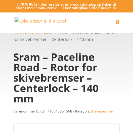
7876 8672 - Denne side er et produktkatalog og linker til
shops med produkterne
kontakt@baunehoejskolen.dk
Hjem
/
Bremseskiver
/ Sram – Paceline Road – Rotor
for skivebremser – Centerlock – 140 mm
Sram – Paceline
Road – Rotor for
skivebremser –
Centerlock – 140
mm
Varenummer (SKU):
710845851568
Kategori:
Bremseskiver