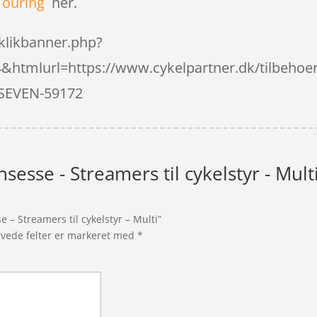
Touring
her.
klikbanner.php?
htmlurl=https://www.cykelpartner.dk/tilbehoe
=SEVEN-59172
nsesse - Streamers til cykelstyr - Mult
 – Streamers til cykelstyr – Multi”
vede felter er markeret med
*