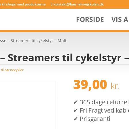
er til shops med produkterne
kontakt@baunehoejskolen.dk
FORSIDE
VIS 
sse – Streamers til cykelstyr – Multi
– Streamers til cykelstyr 
 til børnecykler
39,00
kr.
✔ 365 dage returret (
✔ Fri Fragt ved køb 
✔ Prisgaranti