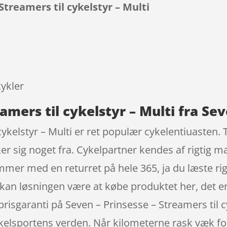
Streamers til cykelstyr – Multi
9
cykler
amers til cykelstyr – Multi fra Se
ykelstyr – Multi er ret populær cykelentiuasten. T
r sig noget fra. Cykelpartner kendes af rigtig 
mer med en returret på hele 365, ja du læste rigti
es, kan løsningen være at købe produktet her, det e
 prisgaranti på Seven – Prinsesse – Streamers til 
kelsportens verden. Når kilometerne rask væk for