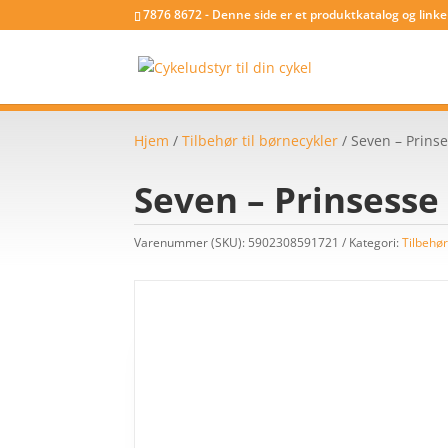
7876 8672 - Denne side er et produktkatalog og link
Hjem
/
Tilbehør til børnecykler
/ Seven – Prinse
Seven – Prinsesse 
Varenummer (SKU):
5902308591721
Kategori:
Tilbehør