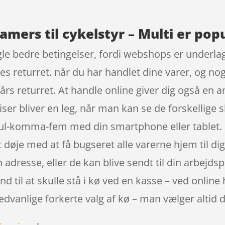
amers til cykelstyr – Multi er pop
le bedre betingelser, fordi webshops er underlagt
es returret. når du har handlet dine varer, og no
års returret. At handle online giver dig også en a
iser bliver en leg, når man kan se de forskellig
 nul-komma-fem med din smartphone eller tablet.
t døje med at få bugseret alle varerne hjem til di
adresse, eller de kan blive sendt til din arbejdsp
und til at skulle stå i kø ved en kasse – ved online
sædvanlige forkerte valg af kø – man vælger altid