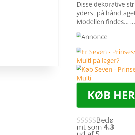
Disse dekorative st
yderst på håndtaget
Modellen findes… 
KØB HER
Bedø
mt som
4.3
ud af 5