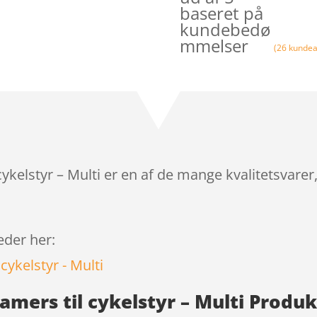
baseret på
kundebedø
mmelser
(
26
kundea
cykelstyr – Multi er en af de mange kvalitetsvare
leder her:
eamers til cykelstyr – Multi Produ