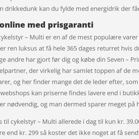
 drikkedunk kan du fylde med energidrik der fåe
online med prisgaranti
cykelstyr – Multi er en af de mest populære vare
 er ren luksus at få hele 365 dages returret hvis d
e andre har gjort før dig og købe din Seven – Pri
partner, der virkelig har samlet toppen af de m
varer, og her finder mange det de leder efter, so
 webshops kan priserne findes lavere end i butikke
ke er nødvendig, og man dermed sparer meget på h
il cykelstyr – Multi allerede i dag til kun kr. 39.
re end kr. 299 så koster det ikke noget at få sendt