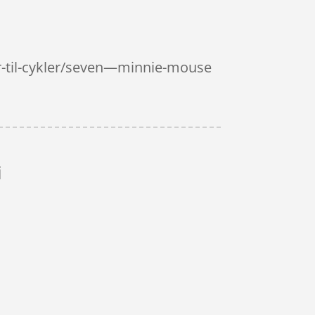
r-til-cykler/seven—minnie-mouse
i