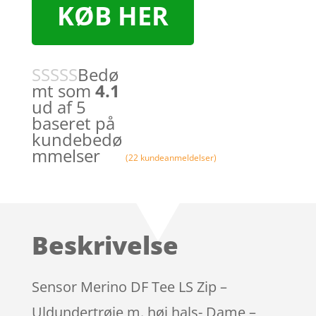
KØB HER
Bedø
mt som
4.1
ud af 5
baseret på
kundebedø
mmelser
(
22
kundeanmeldelser)
Beskrivelse
Sensor Merino DF Tee LS Zip –
Uldundertrøje m. høj hals- Dame –