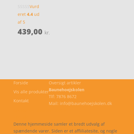
Vurd
eret
4.4
ud
af 5
439,00
kr.
Forside
Oversigt artikler
Baunehoejskolen
Vis alle produkter
Tlf: 7876 8672
Kontakt
Mail: info@baunehoejskolen.dk
Cookie- og privatlivspolitik
Kontakt
Denne hjemmeside samler et bredt udvalg af
spændende varer. Siden er et affiiliatesite, og nogle