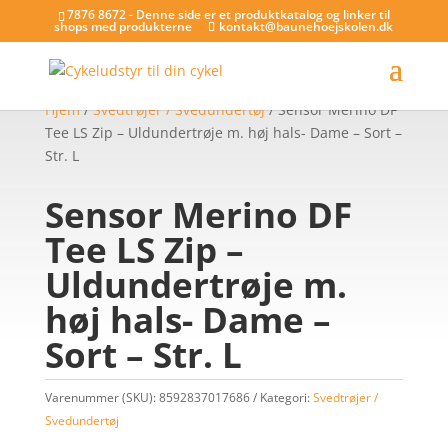
7876 8672 - Denne side er et produktkatalog og linker til
shops med produkterne
kontakt@baunehoejskolen.dk
Hjem
/
Svedtrøjer / Svedundertøj
/ Sensor Merino DF
Tee LS Zip – Uldundertrøje m. høj hals- Dame – Sort –
Str. L
Sensor Merino DF
Tee LS Zip –
Uldundertrøje m.
høj hals- Dame –
Sort – Str. L
Varenummer (SKU):
8592837017686
Kategori:
Svedtrøjer /
Svedundertøj