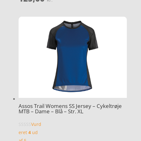
Assos Trail Womens SS Jersey – Cykeltrøje
MTB – Dame – Blå – Str. XL
Vurd
eret
4
ud
af 5