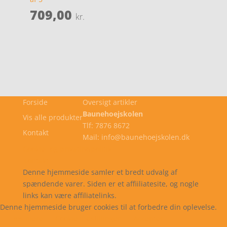
709,00
kr.
Forside
Oversigt artikler
Baunehoejskolen
Vis alle produkter
Tlf: 7876 8672
Kontakt
Mail: info@baunehoejskolen.dk
Cookie- og privatlivspolitik
Kontakt
Denne hjemmeside samler et bredt udvalg af
spændende varer. Siden er et affiiliatesite, og nogle
links kan være affiliatelinks.
Denne hjemmeside bruger cookies til at forbedre din oplevelse.
Læs mere
Cookie indstillinger
Accepter