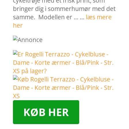
cykeltrøje med et frisk print, som
bringer dig i sommerhumør med det
samme. Modellen er … …
læs mere
her
KØB HER