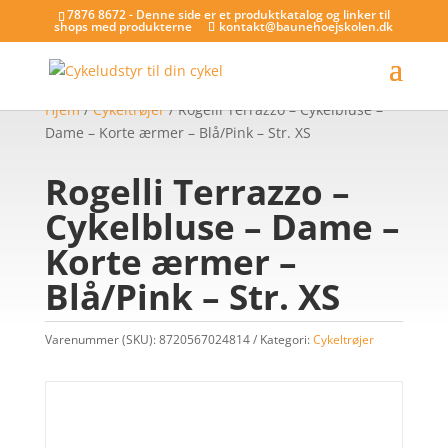
7876 8672 - Denne side er et produktkatalog og linker til
shops med produkterne
kontakt@baunehoejskolen.dk
Hjem
/
Cykeltrøjer
/ Rogelli Terrazzo – Cykelbluse –
Dame – Korte ærmer – Blå/Pink – Str. XS
Rogelli Terrazzo –
Cykelbluse – Dame –
Korte ærmer –
Blå/Pink – Str. XS
Varenummer (SKU):
8720567024814
Kategori:
Cykeltrøjer