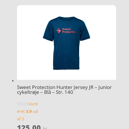
Sweet Protection Hunter Jersey JR – Junior
cykeltrøje – Blå – Str. 140
Vurd
eret
3.9
ud
af 5
125,00
kr.