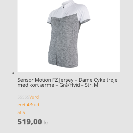
Sensor Motion FZ Jersey – Dame Cykeltrøje
med kort ærme – Grå/Hvid – Str. M
Vurd
eret
4.9
ud
af 5
519,00
kr.