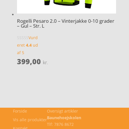
Rogelli Pesaro 2.0 – Vinterjakke 0-10 grader
– Gul – Str. L
Vurd
eret
4.4
ud
af 5
399,00
kr.
Forside
Oversigt artikler
Baunehoejskolen
Vis alle produkter
Tlf: 7876 8672
Kontakt