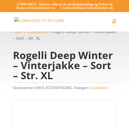
7876 8672 - Denne side er et produktkatalog og linker til
shops med produkterne
kontakt@baunehoejskolen.dk
Hjem
/
Cykeljakker
/ Rogelli Deep Winter – Vinterjakke
– Sort – Str. XL
Rogelli Deep Winter
– Vinterjakke – Sort
– Str. XL
Varenummer (SKU):
8720567042382
Kategori:
Cykeljakker