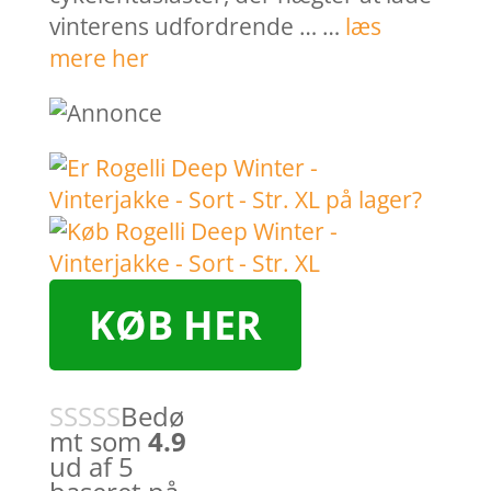
vinterens udfordrende … …
læs
mere her
KØB HER
Bedø
mt som
4.9
ud af 5