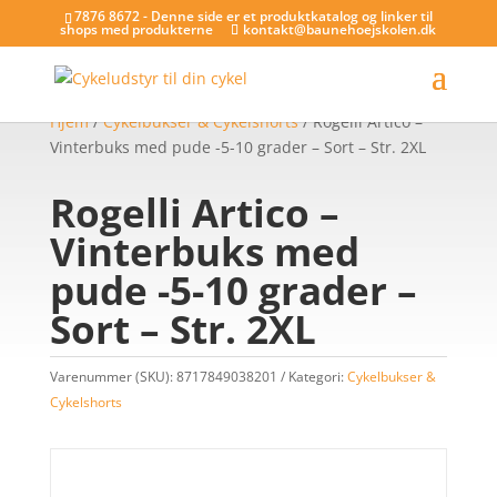
7876 8672 - Denne side er et produktkatalog og linker til
shops med produkterne
kontakt@baunehoejskolen.dk
Hjem
/
Cykelbukser & Cykelshorts
/ Rogelli Artico –
Vinterbuks med pude -5-10 grader – Sort – Str. 2XL
Rogelli Artico –
Vinterbuks med
pude -5-10 grader –
Sort – Str. 2XL
Varenummer (SKU):
8717849038201
Kategori:
Cykelbukser &
Cykelshorts