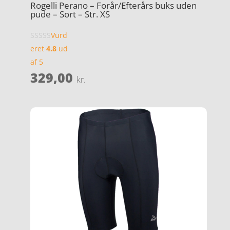
Rogelli Perano – Forår/Efterårs buks uden
pude – Sort – Str. XS
Vurd
eret
4.8
ud
af 5
329,00
kr.