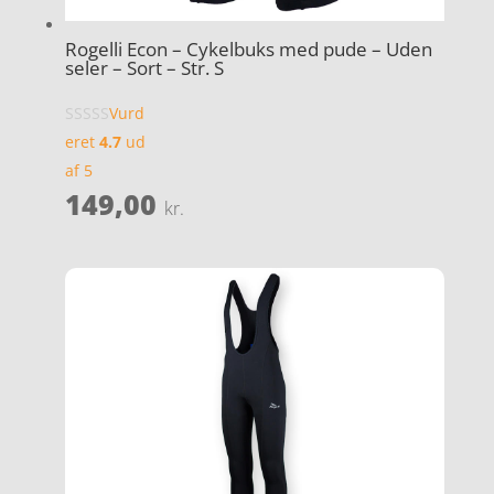
Rogelli Econ – Cykelbuks med pude – Uden
seler – Sort – Str. S
Vurd
eret
4.7
ud
af 5
149,00
kr.