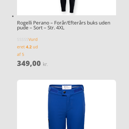
Rogelli Perano – Forår/Efterårs buks uden
pude – Sort – Str. 4XL
Vurd
eret
4.2
ud
af 5
349,00
kr.