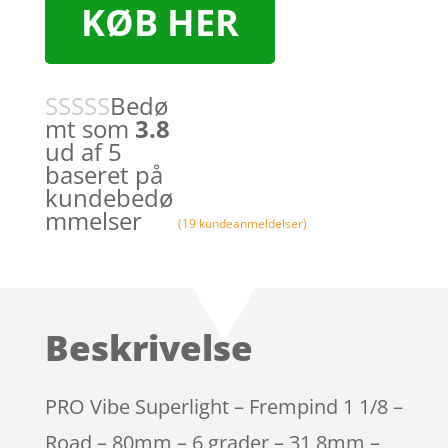
KØB HER
Bedø
mt som
3.8
ud af 5
baseret på
kundebedø
mmelser
(
19
kundeanmeldelser)
Beskrivelse
PRO Vibe Superlight – Frempind 1 1/8 –
Road – 80mm – 6 grader – 31,8mm –