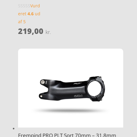
Vurd
eret
4.6
ud
af 5
219,00
kr.
Frempind PRO PLT Sort 70mm – 31,8mm