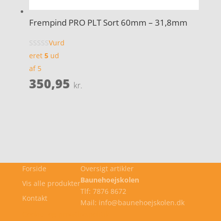
Frempind PRO PLT Sort 60mm – 31,8mm
Vurd
eret
5
ud
af 5
350,95
kr.
Forside
Oversigt artikler
Baunehoejskolen
Vis alle produkter
Tlf: 7876 8672
Kontakt
Mail: info@baunehoejskolen.dk
Cookie- og privatlivspolitik