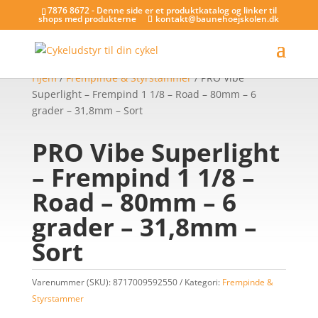
7876 8672 - Denne side er et produktkatalog og linker til
shops med produkterne
kontakt@baunehoejskolen.dk
Hjem
/
Frempinde & Styrstammer
/ PRO Vibe
Superlight – Frempind 1 1/8 – Road – 80mm – 6
grader – 31,8mm – Sort
PRO Vibe Superlight
– Frempind 1 1/8 –
Road – 80mm – 6
grader – 31,8mm –
Sort
Varenummer (SKU):
8717009592550
Kategori:
Frempinde &
Styrstammer