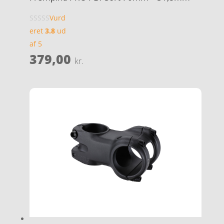
Vurd
eret
3.8
ud
af 5
379,00
kr.