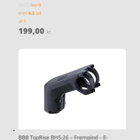
Vurd
eret
4.3
ud
af 5
199,00
kr.
BBB TopRise BHS-26 – Frempind – E-