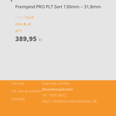
Frempind PRO PLT Sort 130mm – 31,8mm
Vurd
eret
4
ud
af 5
389,95
kr.
Forside
Oversigt artikler
Baunehoejskolen
Vis alle produkter
Tlf: 7876 8672
Kontakt
Mail: info@baunehoejskolen.dk
Cookie- og privatlivspolitik
Kontakt