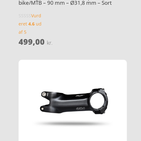
bike/MTB – 90 mm – Ø31,8 mm – Sort
Vurd
eret
4.6
ud
af 5
499,00
kr.