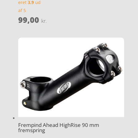
eret
3.9
ud
af 5
99,00
kr.
Frempind Ahead HighRise 90 mm
fremspring