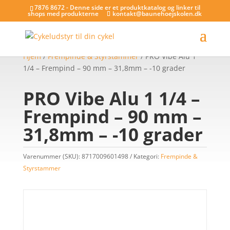
7876 8672 - Denne side er et produktkatalog og linker til
shops med produkterne
kontakt@baunehoejskolen.dk
Hjem
/
Frempinde & Styrstammer
/ PRO Vibe Alu 1
1/4 – Frempind – 90 mm – 31,8mm – -10 grader
PRO Vibe Alu 1 1/4 –
Frempind – 90 mm –
31,8mm – -10 grader
Varenummer (SKU):
8717009601498
Kategori:
Frempinde &
Styrstammer