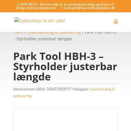
7876 8672 - Denne side er et produktkatalog og linker til
shops med produkterne
kontakt@baunehoejskolen.dk
Hjem
/
Cykelophæng & opbevaring
/ Park Tool HBH-3
– Styrholder justerbar længde
Park Tool HBH-3 –
Styrholder justerbar
længde
Varenummer (SKU):
763477003577
Kategori:
Cykelophæng &
opbevaring