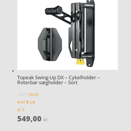
Topeak Swing-Up DX – Cykelholder –
Roterbar vægholder – Sort
Vurd
eret
5
ud
af 5
549,00
kr.