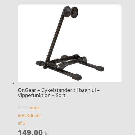
OnGear – Cykelstander til baghjul –
Vippefunktion – Sort
Vurd
eret
4.6
ud
af 5
149,00
kr.