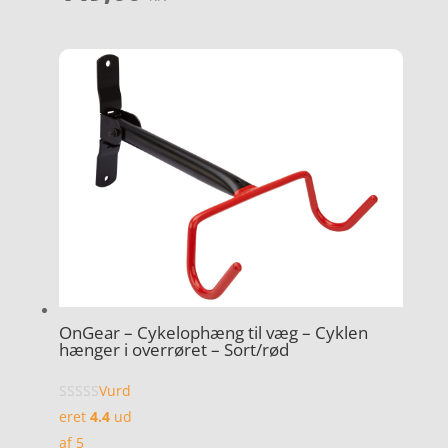
OnGear – Cykelophæng til væg – Cyklen
hænger i overrøret – Sort/rød
Vurd
eret
4.4
ud
af 5