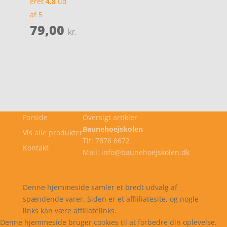
eret
4.8
ud
af 5
79,00
kr.
Forside
Oversigt artikler
Baunehoejskolen
Vis alle produkter
Tlf: 7876 8672
Kontakt
Mail: info@baunehoejskolen.dk
Cookie- og privatlivspolitik
Kontakt
Denne hjemmeside samler et bredt udvalg af
spændende varer. Siden er et affiiliatesite, og nogle
links kan være affiliatelinks.
Denne hjemmeside bruger cookies til at forbedre din oplevelse.