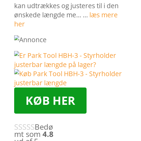
kan udtrækkes og justeres til i den
ønskede længde me… …
læs mere
her
KØB HER
Bedø
mt som
4.8