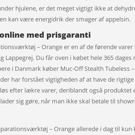
nder hjulene, er det meget vigtigt ikke at dehyd
en kan være energidrik der smager af appelsin.
online med prisgaranti
tionsværktøj – Orange er en af de førende varer 
ig Lappegrej. Du får oven i købet hele 365 dages
oppere i Danmark køber Muc-Off Stealth Tubeless
er har forstået vigtigheden af at have de rigtige 
øs efter lækre varer, deriblandt også produktet e
ader sig gøre, når man ikke skal betale til show
arationsværktøj – Orange allerede i dag til kun 