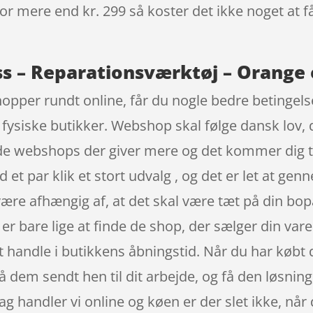
 for mere end kr. 299 så koster det ikke noget at f
s – Reparationsværktøj – Orange 
hopper rundt online, får du nogle bedre betingel
I fysiske butikker. Webshop skal følge dansk lov, 
inde webshops der giver mere og det kommer dig 
et par klik et stort udvalg , og det er let at gen
 være afhængig af, at det skal være tæt på din b
t er bare lige at finde de shop, der sælger din va
at handle i butikkens åbningstid. Når du har købt d
få dem sendt hen til dit arbejde, og få den løsning
dag handler vi online og køen er der slet ikke, når 