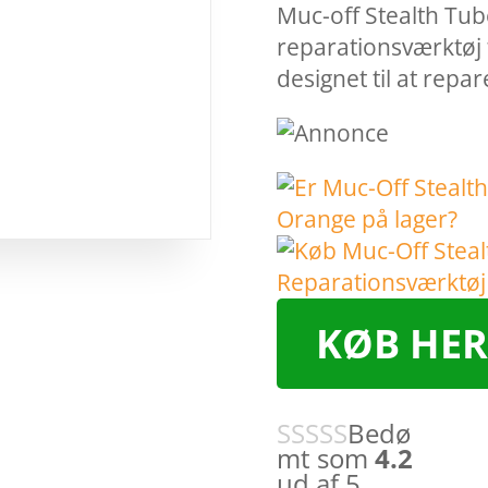
Muc-off Stealth Tub
reparationsværktøj t
designet til at rep
KØB HER
Bedø
mt som
4.2
ud af 5