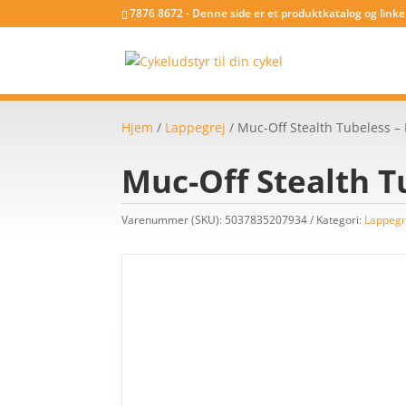
7876 8672 - Denne side er et produktkatalog og link
Hjem
/
Lappegrej
/ Muc-Off Stealth Tubeless –
Muc-Off Stealth T
Varenummer (SKU):
5037835207934
Kategori:
Lappegr