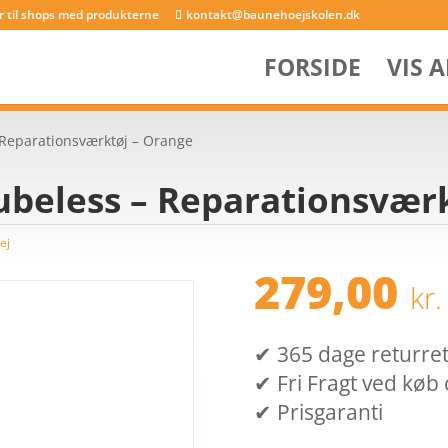
er til shops med produkterne
kontakt@baunehoejskolen.dk
FORSIDE
VIS 
 Reparationsværktøj – Orange
ubeless – Reparationsvær
ej
279,00
kr.
✔ 365 dage returret (
✔ Fri Fragt ved køb 
✔ Prisgaranti