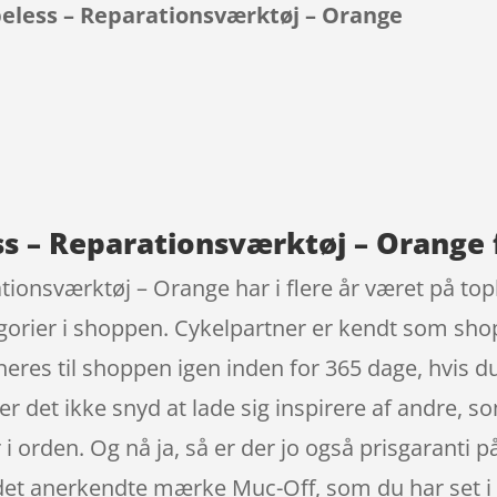
beless – Reparationsværktøj – Orange
9
ss – Reparationsværktøj – Orange 
ionsværktøj – Orange har i flere år været på topl
gorier i shoppen. Cykelpartner er kendt som sho
rneres til shoppen igen inden for 365 dage, hvis d
s, er det ikke snyd at lade sig inspirere af andre, 
 i orden. Og nå ja, så er der jo også prisgaranti 
det anerkendte mærke Muc-Off, som du har set i