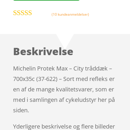
(
10
kundeanmeldelser)
Bedømt som
4.8
ud af 5
baseret på
kundebedø
Beskrivelse
mmelser
Michelin Protek Max – City tråddæk –
700x35c (37-622) – Sort med refleks er
en af de mange kvalitetsvarer, som er
med i samlingen af cykeludstyr her på
siden.
Yderligere beskrivelse og flere billeder