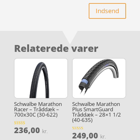
Indsend
Relaterede varer
Schwalbe Marathon
Schwalbe Marathon
Racer – Tråddæk –
Plus SmartGuard
700x30C (30-622)
Tråddæk – 28×1 1/2
(40-635)
236,00
Vurderet
kr.
249,00
4.8
Vurderet
kr.
ud af 5
4.6