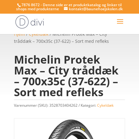
7876 8672 - Denne side er et produktkatalog og linker til
shops med produkterne
kontakt@baunehoejskolen.dk
Hjem
/
Cykeldæk
/ Michelin Protek Max – City
tråddæk – 700x35c (37-622) – Sort med refleks
Michelin Protek
Max – City tråddæk
– 700x35c (37-622) –
Sort med refleks
Varenummer (SKU):
3528703404262
Kategori:
Cykeldæk