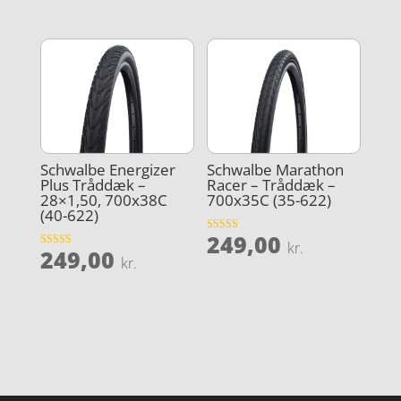
ud af 5
Schwalbe Energizer
Schwalbe Marathon
Plus Tråddæk –
Racer – Tråddæk –
28×1,50, 700x38C
700x35C (35-622)
(40-622)
249,00
Vurderet
kr.
249,00
4.8
Vurderet
kr.
ud af 5
5
ud af 5