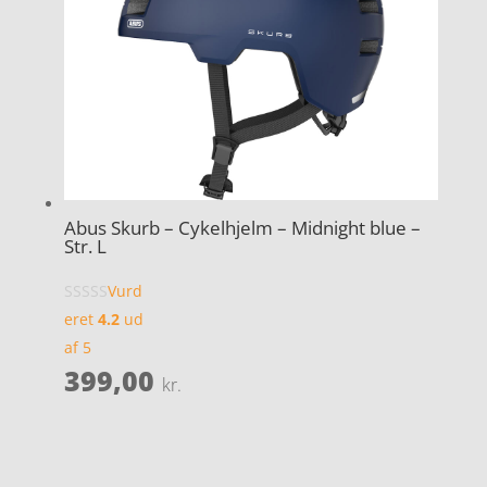
Abus Skurb – Cykelhjelm – Midnight blue –
Str. L
Vurd
eret
4.2
ud
af 5
399,00
kr.