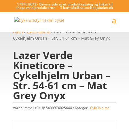
7876 8672 - Denne side er et produktkatalog og linker til
shops med produkterne
kontakt@baunehoejskolen.dk
Hjem
/
Cykelhjelme
/ Lazer Verde Kineticore –
Cykelhjelm Urban – Str. 54-61 cm – Mat Grey Onyx
Lazer Verde
Kineticore –
Cykelhjelm Urban –
Str. 54-61 cm – Mat
Grey Onyx
Varenummer (SKU):
5400974025644
Kategori:
Cykelhjelme