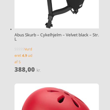
Abus Skurb – Cykelhjelm – Velvet black – Str.
L
Vurd
eret
4.9
ud
af 5
388,00
kr.