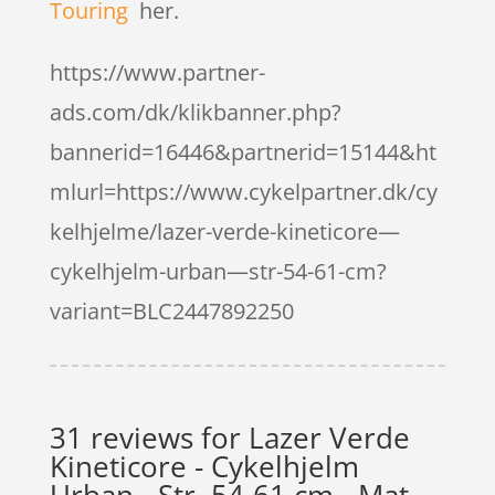
Touring
her.
https://www.partner-
ads.com/dk/klikbanner.php?
bannerid=16446&partnerid=15144&ht
mlurl=https://www.cykelpartner.dk/cy
kelhjelme/lazer-verde-kineticore—
cykelhjelm-urban—str-54-61-cm?
variant=BLC2447892250
31 reviews for
Lazer Verde
Kineticore - Cykelhjelm
Urban - Str. 54-61 cm - Mat