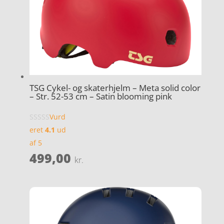
TSG Cykel- og skaterhjelm – Meta solid color
– Str. 52-53 cm – Satin blooming pink
Vurd
eret
4.1
ud
af 5
499,00
kr.