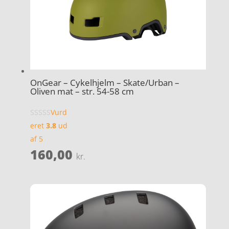
OnGear – Cykelhjelm – Skate/Urban –
Oliven mat – str. 54-58 cm
Vurd
eret
3.8
ud
af 5
160,00
kr.