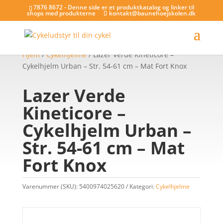
7876 8672 - Denne side er et produktkatalog og linker til
shops med produkterne
kontakt@baunehoejskolen.dk
Hjem
/
Cykelhjelme
/ Lazer Verde Kineticore –
Cykelhjelm Urban – Str. 54-61 cm – Mat Fort Knox
Lazer Verde
Kineticore –
Cykelhjelm Urban –
Str. 54-61 cm – Mat
Fort Knox
Varenummer (SKU):
5400974025620
Kategori:
Cykelhjelme