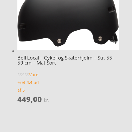
Bell Local – Cykel-og Skaterhjelm – Str. 55-
59 cm – Mat Sort
Vurd
eret
4.4
ud
af 5
449,00
kr.