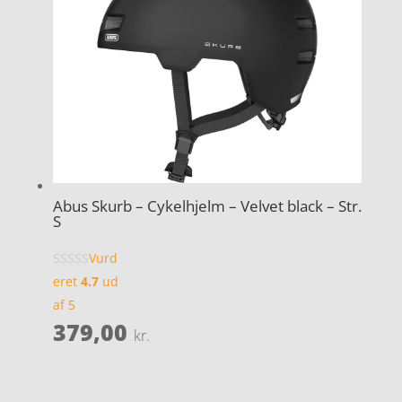
Abus Skurb – Cykelhjelm – Velvet black – Str.
S
Vurd
eret
4.7
ud
af 5
379,00
kr.