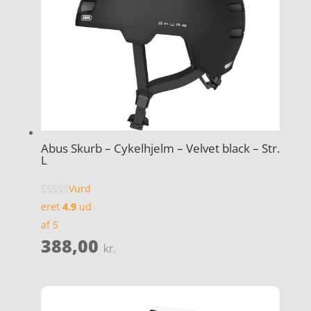
Abus Skurb – Cykelhjelm – Velvet black – Str.
L
Vurd
eret
4.9
ud
af 5
388,00
kr.