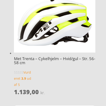
Met Trenta – Cykelhjelm – Hvid/gul – Str. 56-
58 cm
Vurd
eret
3.9
ud
af 5
1.139,00
kr.