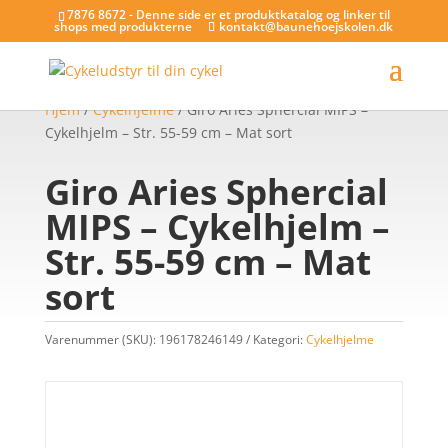
7876 8672 - Denne side er et produktkatalog og linker til
shops med produkterne
kontakt@baunehoejskolen.dk
Hjem
/
Cykelhjelme
/ Giro Aries Sphercial MIPS –
Cykelhjelm – Str. 55-59 cm – Mat sort
Giro Aries Sphercial
MIPS – Cykelhjelm –
Str. 55-59 cm – Mat
sort
Varenummer (SKU):
196178246149
Kategori:
Cykelhjelme