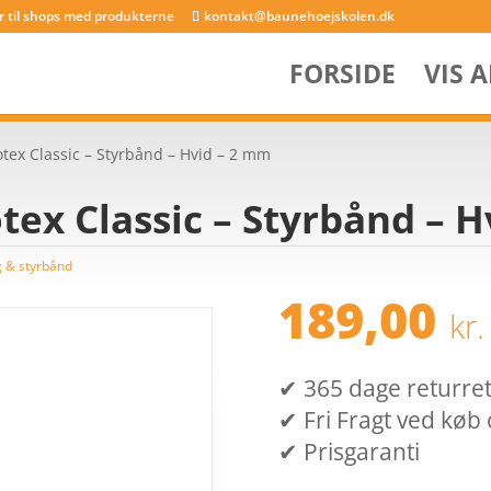
er til shops med produkterne
kontakt@baunehoejskolen.dk
FORSIDE
VIS 
tex Classic – Styrbånd – Hvid – 2 mm
tex Classic – Styrbånd – 
 & styrbånd
189,00
kr.
✔ 365 dage returret (
✔ Fri Fragt ved køb 
✔ Prisgaranti