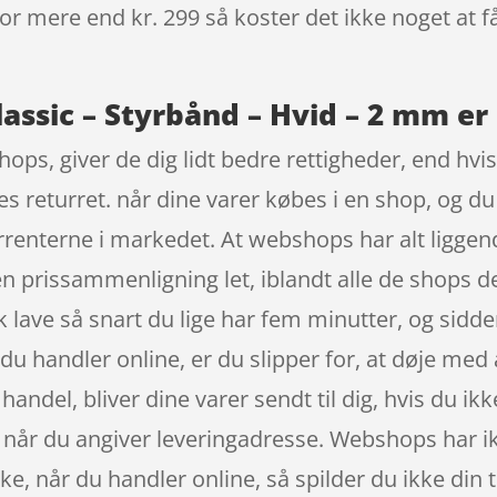
 for mere end kr. 299 så koster det ikke noget at f
assic – Styrbånd – Hvid – 2 mm er
ps, giver de dig lidt bedre rettigheder, end hvis 
es returret. når dine varer købes i en shop, og d
urrenterne i markedet. At webshops har alt liggend
en prissammenligning let, iblandt alle de shops de
 lave så snart du lige har fem minutter, og sidd
 du handler online, er du slipper for, at døje med 
n handel, bliver dine varer sendt til dig, hvis du ik
s, når du angiver leveringadresse. Webshops har i
e, når du handler online, så spilder du ikke din 