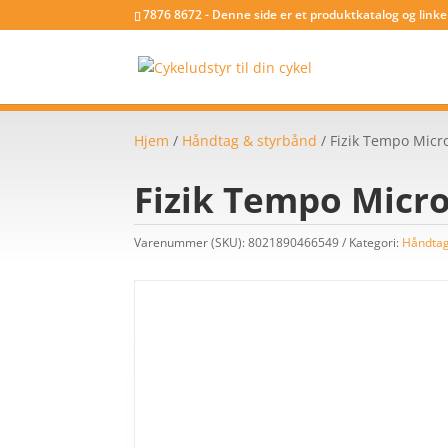
7876 8672 - Denne side er et produktkatalog og link
Hjem
/
Håndtag & styrbånd
/ Fizik Tempo Micro
Fizik Tempo Micro
Varenummer (SKU):
8021890466549
Kategori:
Håndtag