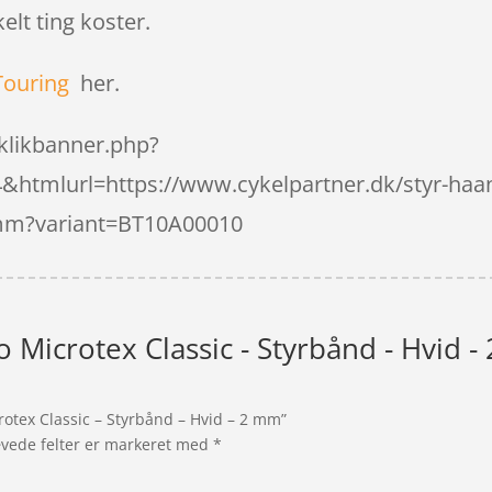
elt ting koster.
Touring
her.
klikbanner.php?
htmlurl=https://www.cykelpartner.dk/styr-haan
mm?variant=BT10A00010
o Microtex Classic - Styrbånd - Hvid 
rotex Classic – Styrbånd – Hvid – 2 mm”
vede felter er markeret med
*