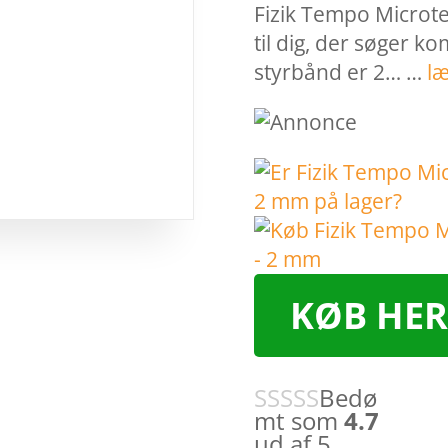
Fizik Tempo Microtex
til dig, der søger ko
styrbånd er 2… …
l
KØB HER
Bedø
mt som
4.7
ud af 5