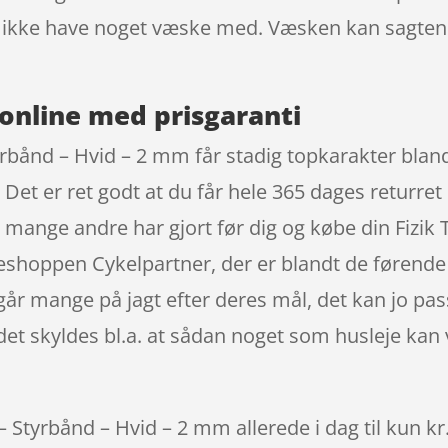
og ikke have noget væske med. Væsken kan sagten
online med prisgaranti
yrbånd – Hvid – 2 mm får stadig topkarakter blan
et er ret godt at du får hele 365 dages returre
g mange andre har gjort før dig og købe din Fizik
eshoppen Cykelpartner, der er blandt de førende
år mange på jagt efter deres mål, det kan jo pa
 det skyldes bl.a. at sådan noget som husleje ka
 Styrbånd – Hvid – 2 mm allerede i dag til kun kr