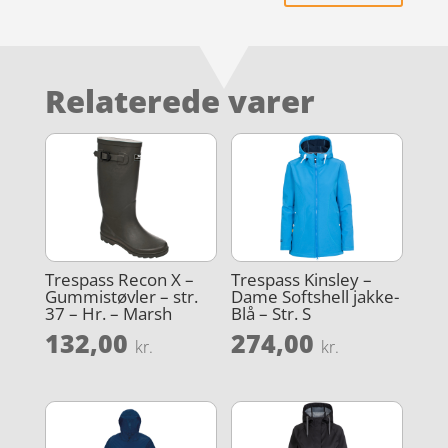
Relaterede varer
Trespass Recon X –
Trespass Kinsley –
Gummistøvler – str.
Dame Softshell jakke-
37 – Hr. – Marsh
Blå – Str. S
132,00
274,00
kr.
kr.