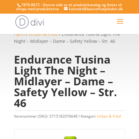
7876 8672 - Denne side er et produktkatalog og linker til
shops med produkterne
kontakt@baunehoejskolen.dk
Hjem
/
Urban & fritid
/ Endurance Tusina Light The
Night – Midlayer – Dame – Safety Yellow – Str. 46
Endurance Tusina
Light The Night –
Midlayer – Dame –
Safety Yellow – Str.
46
Varenummer (SKU):
5715182076648
Kategori:
Urban & fritid