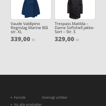
Vaude Valdipino
Trespass Matilda –
Regnslag Marine Blå
Dame Softshell jakke-
str. XL
Sort – Str. S
339,00
329,00
kr.
kr.
Forside
Oversigt artikler
Vis alle produkter