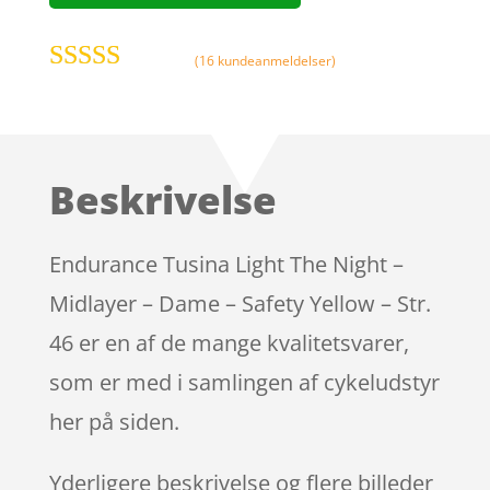
(
16
kundeanmeldelser)
Bedømt
som
4.7
ud
af 5 baseret
på
Beskrivelse
kundebedø
mmelser
Endurance Tusina Light The Night –
Midlayer – Dame – Safety Yellow – Str.
46 er en af de mange kvalitetsvarer,
som er med i samlingen af cykeludstyr
her på siden.
Yderligere beskrivelse og flere billeder