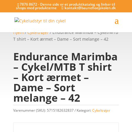
7876 8672 - Denne side er et produktkatalog og linker til
shops med produkterne
kontakt@baunehoejskolen.dk
Hjem
/
Cykeltrøjer
/ Endurance Marimba – Cykel/MTB
T shirt – Kort ærmet – Dame – Sort melange – 42
Endurance Marimba
– Cykel/MTB T shirt
– Kort ærmet –
Dame – Sort
melange – 42
Varenummer (SKU):
5715182632837
Kategori:
Cykeltrøjer