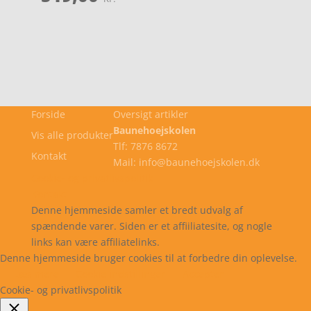
Forside
Oversigt artikler
Baunehoejskolen
Vis alle produkter
Tlf: 7876 8672
Kontakt
Mail: info@baunehoejskolen.dk
Cookie- og privatlivspolitik
Kontakt
Denne hjemmeside samler et bredt udvalg af
spændende varer. Siden er et affiiliatesite, og nogle
links kan være affiliatelinks.
Denne hjemmeside bruger cookies til at forbedre din oplevelse.
Læs mere
Cookie indstillinger
Accepter
Cookie- og privatlivspolitik