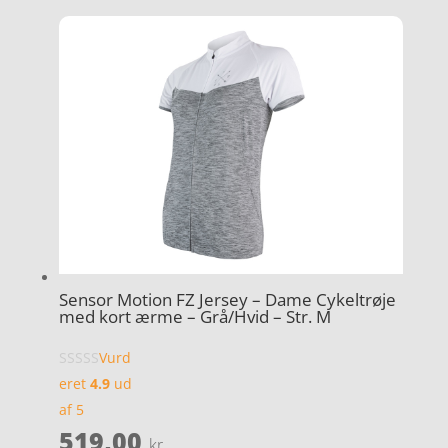
Sensor Motion FZ Jersey – Dame Cykeltrøje
med kort ærme – Grå/Hvid – Str. M
Vurd
eret
4.9
ud
af 5
519,00
kr.