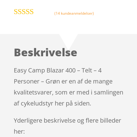
(
14
kundeanmeldelser)
Bedømt
som
4
ud
af 5
baseret på
Beskrivelse
kundebed
ømmelser
Easy Camp Blazar 400 – Telt – 4
Personer – Grøn er en af de mange
kvalitetsvarer, som er med i samlingen
af cykeludstyr her på siden.
Yderligere beskrivelse og flere billeder
her: