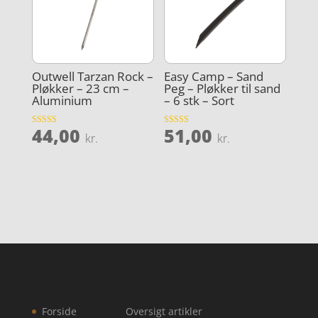
Outwell Tarzan Rock –
Easy Camp – Sand
Pløkker – 23 cm –
Peg – Pløkker til sand
Aluminium
– 6 stk – Sort
44,00
51,00
Vurderet
Vurderet
kr.
kr.
4.2
5
ud af 5
ud af 5
Forside
Oversigt artikler