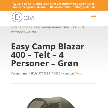
7876 8672 - Denne side er et produktkatalog og linker til
shops med produkterne
kontakt@baunehoejskolen.dk
Hjem
/
Telte
/ Easy Camp Blazar 400 – Telt – 4
Personer – Grøn
Easy Camp Blazar
400 – Telt – 4
Personer – Grøn
Varenummer (SKU):
5709388110435
Kategori:
Telte