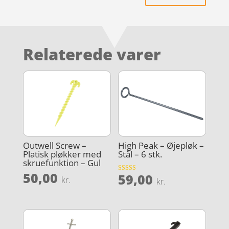
Relaterede varer
Outwell Screw –
High Peak – Øjepløk –
Platisk pløkker med
Stål – 6 stk.
skruefunktion – Gul
50,00
59,00
Vurderet
kr.
kr.
4.2
ud af 5