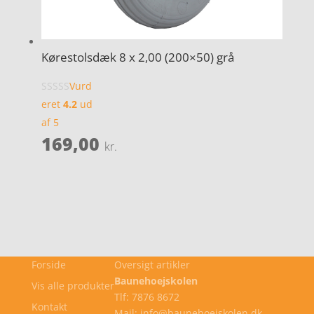
Kørestolsdæk 8 x 2,00 (200×50) grå
Vurd
eret
4.2
ud
af 5
169,00
kr.
Forside
Oversigt artikler
Baunehoejskolen
Vis alle produkter
Tlf: 7876 8672
Kontakt
Mail: info@baunehoejskolen.dk