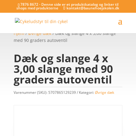
7876 8672 - Denne side er et produktkatalog og linker til
shops med produkterne
kontakt@baunehoejskolen.dk
Hjem
/
Øvrige dæk
/ Dæk og slange 4 x 3,00 slange
med 90 graders autoventil
Dæk og slange 4 x
3,00 slange med 90
graders autoventil
Varenummer (SKU):
5707865129239
Kategori:
Øvrige dæk