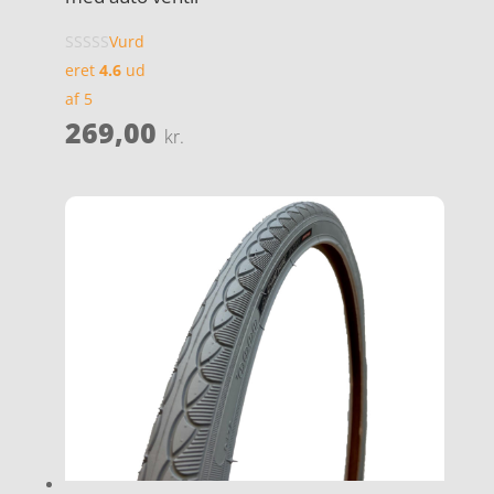
Vurd
eret
4.6
ud
af 5
269,00
kr.