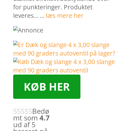
for punkteringer. Produktet
leveres… …
læs mere her
KØB HER
Bedø
mt som
4.7
ud af 5