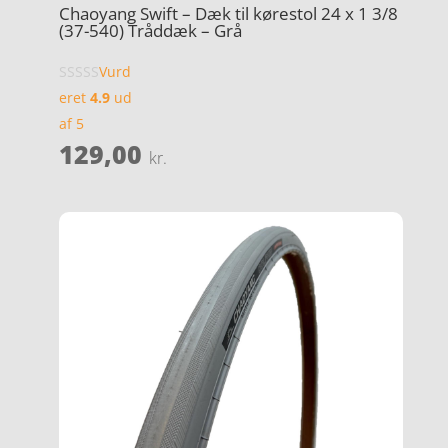
Chaoyang Swift – Dæk til kørestol 24 x 1 3/8
(37-540) Tråddæk – Grå
Vurd
eret
4.9
ud
af 5
129,00
kr.