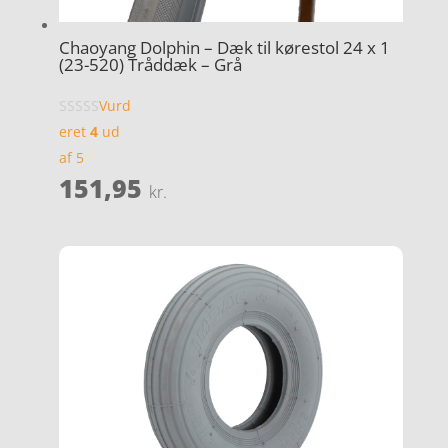
Chaoyang Dolphin – Dæk til kørestol 24 x 1
(23-520) Tråddæk – Grå
Vurd
eret
4
ud
af 5
151,95
kr.