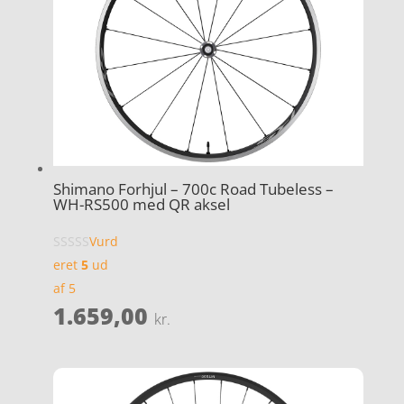
Shimano Forhjul – 700c Road Tubeless –
WH-RS500 med QR aksel
Vurd
eret
5
ud
af 5
1.659,00
kr.