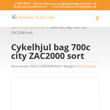
7876 8672 - Denne side er et produktkatalog og linker til
shops med produkterne
kontakt@baunehoejskolen.dk
Hjem
/
Hjul & hjulsæt
/ Cykelhjul bag 700c city
ZAC2000 sort
Cykelhjul bag 700c
city ZAC2000 sort
Varenummer (SKU):
5708280003425
Kategori:
Hjul & hjulsæt