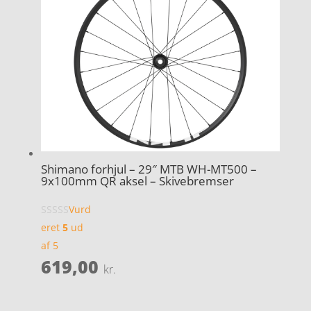
Shimano forhjul – 29″ MTB WH-MT500 –
9x100mm QR aksel – Skivebremser
Vurd
eret
5
ud
af 5
619,00
kr.