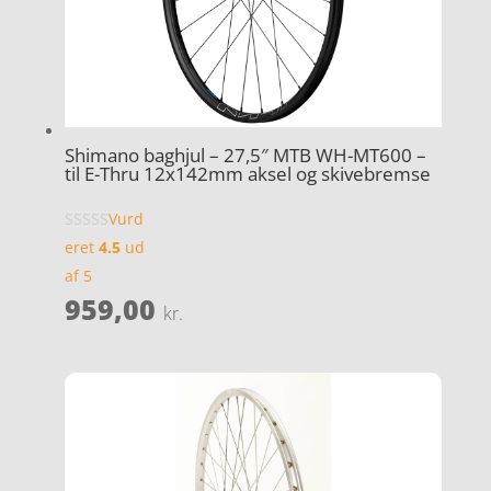
Shimano baghjul – 27,5″ MTB WH-MT600 –
til E-Thru 12x142mm aksel og skivebremse
Vurd
eret
4.5
ud
af 5
959,00
kr.