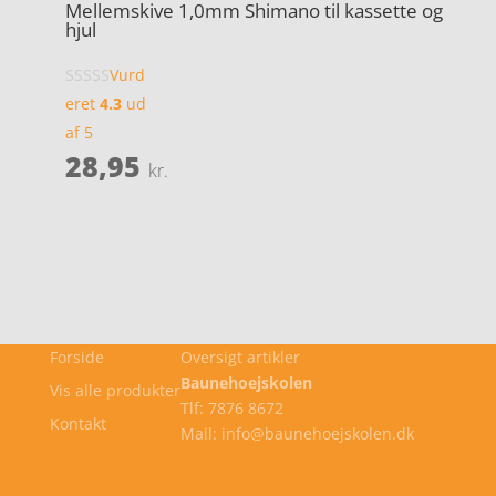
Mellemskive 1,0mm Shimano til kassette og
hjul
Vurd
eret
4.3
ud
af 5
28,95
kr.
Forside
Oversigt artikler
Baunehoejskolen
Vis alle produkter
Tlf: 7876 8672
Kontakt
Mail: info@baunehoejskolen.dk
Cookie- og privatlivspolitik
Kontakt