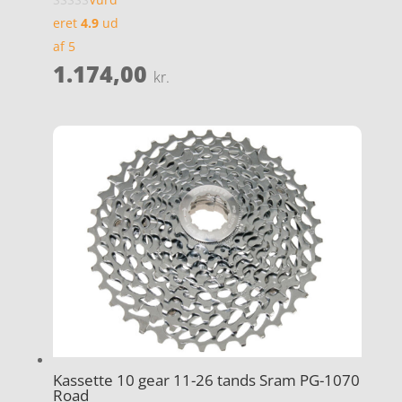
eret
4.9
ud
af 5
1.174,00
kr.
Kassette 10 gear 11-26 tands Sram PG-1070
Road