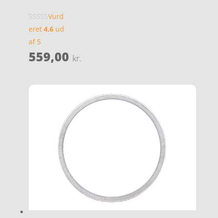
Vurd
eret
4.6
ud
af 5
559,00
kr.