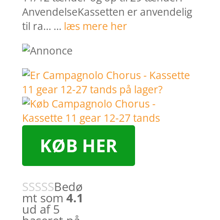
AnvendelseKassetten er anvendelig
til ra… …
læs mere her
KØB HER
Bedø
mt som
4.1
ud af 5