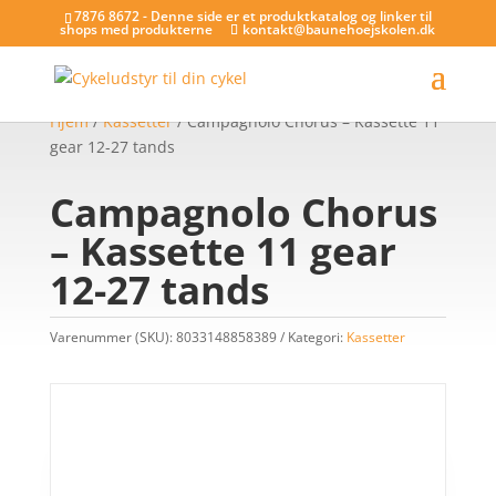
7876 8672 - Denne side er et produktkatalog og linker til
shops med produkterne
kontakt@baunehoejskolen.dk
Hjem
/
Kassetter
/ Campagnolo Chorus – Kassette 11
gear 12-27 tands
Campagnolo Chorus
– Kassette 11 gear
12-27 tands
Varenummer (SKU):
8033148858389
Kategori:
Kassetter