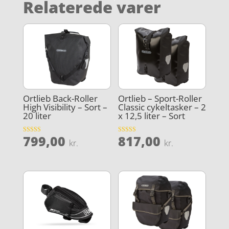
Relaterede varer
Ortlieb Back-Roller
Ortlieb – Sport-Roller
High Visibility – Sort –
Classic cykeltasker – 2
20 liter
x 12,5 liter – Sort
799,00
817,00
Vurderet
Vurderet
kr.
kr.
3.9
5
ud af 5
ud af 5