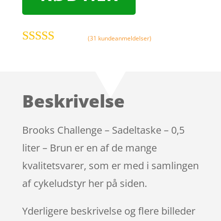
(
31
kundeanmeldelser)
Bedømt som
4.9
ud af 5
baseret på
kundebedøm
Beskrivelse
melser
Brooks Challenge – Sadeltaske – 0,5
liter – Brun er en af de mange
kvalitetsvarer, som er med i samlingen
af cykeludstyr her på siden.
Yderligere beskrivelse og flere billeder