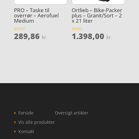
PRO – Taske til
Ortlieb – Bike-Packer
overrør – Aerofuel
plus – Granit/Sort – 2
Medium
x 21 liter
289,86
1.398,00
Vurderet
Vurderet
kr.
kr.
3.9
4.1
ud af 5
ud af 5
Forside
Oversigt artikler
Vis alle produkter
Kontakt