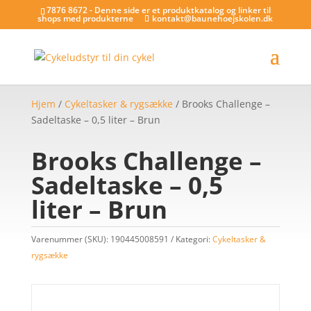
7876 8672 - Denne side er et produktkatalog og linker til
shops med produkterne
kontakt@baunehoejskolen.dk
Hjem
/
Cykeltasker & rygsække
/ Brooks Challenge –
Sadeltaske – 0,5 liter – Brun
Brooks Challenge –
Sadeltaske – 0,5
liter – Brun
Varenummer (SKU):
190445008591
Kategori:
Cykeltasker &
rygsække