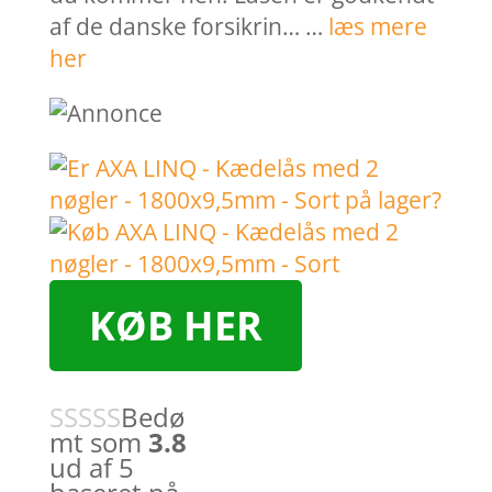
af de danske forsikrin… …
læs mere
her
KØB HER
Bedø
mt som
3.8
ud af 5