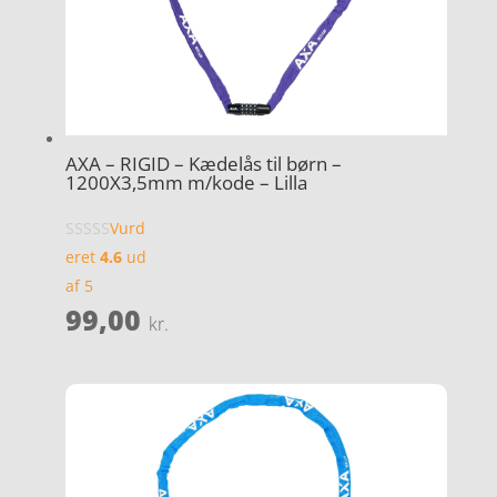
AXA – RIGID – Kædelås til børn –
1200X3,5mm m/kode – Lilla
Vurd
eret
4.6
ud
af 5
99,00
kr.