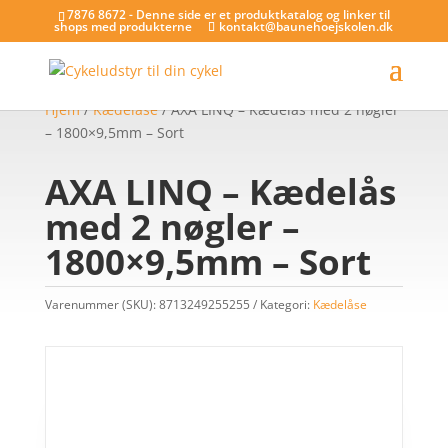
7876 8672 - Denne side er et produktkatalog og linker til
shops med produkterne
kontakt@baunehoejskolen.dk
Hjem
/
Kædelåse
/ AXA LINQ – Kædelås med 2 nøgler
– 1800×9,5mm – Sort
AXA LINQ – Kædelås
med 2 nøgler –
1800×9,5mm – Sort
Varenummer (SKU):
8713249255255
Kategori:
Kædelåse