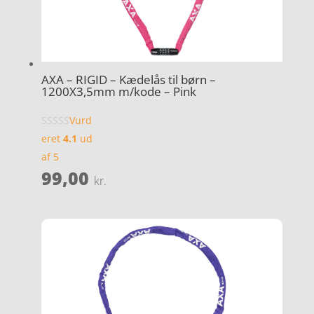
AXA – RIGID – Kædelås til børn –
1200X3,5mm m/kode – Pink
Vurd
eret
4.1
ud
af 5
99,00
kr.