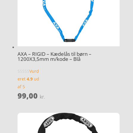
AXA – RIGID – Kædelås til børn –
1200X3,5mm m/kode – Blå
Vurd
eret
4.9
ud
af 5
99,00
kr.