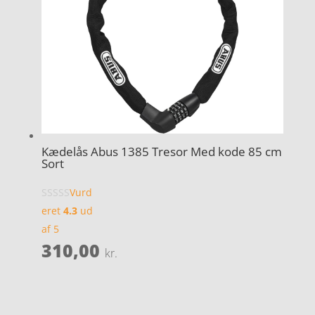
Kædelås Abus 1385 Tresor Med kode 85 cm
Sort
Vurd
eret
4.3
ud
af 5
310,00
kr.