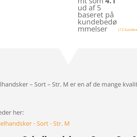
mt som
4.1
ud af 5
baseret på
kundebedø
mmelser
(
12
kundea
lhandsker – Sort – Str. M er en af de mange kval
leder her: