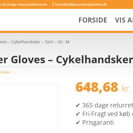
er til shops med produkterne
kontakt@baunehoejskolen.dk
FORSIDE
VIS 
ves – Cykelhandsker – Sort – Str. M
r Gloves – Cykelhandsker 
ndsker
648,68
kr.
✔ 365 dage returret (
✔ Fri Fragt ved køb 
✔ Prisgaranti