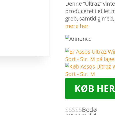
Denne “Ultraz” vint
produceret i et let 
greb, samtidig med,
mere her
KØB HER
Bedø