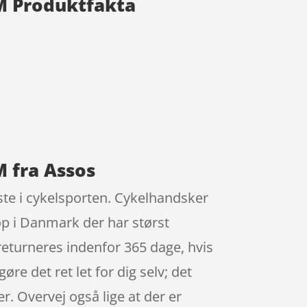
 M Produktfakta
M fra Assos
ste i cykelsporten. Cykelhandsker
p i Danmark der har størst
 returneres indenfor 365 dage, hvis
gøre det ret let for dig selv; det
r. Overvej også lige at der er