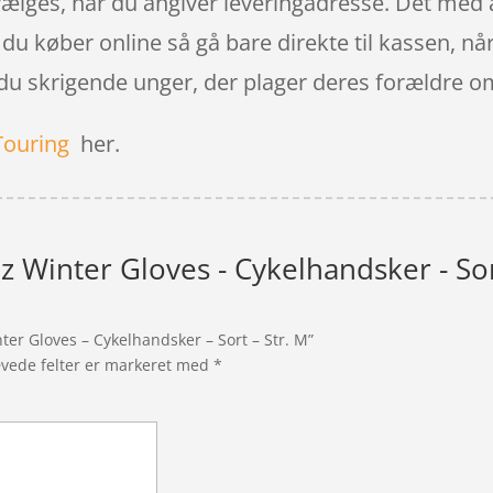
t vælges, når du angiver leveringadresse. Det med at
u køber online så gå bare direkte til kassen, når
u skrigende unger, der plager deres forældre om
Touring
her.
z Winter Gloves - Cykelhandsker - Sor
ter Gloves – Cykelhandsker – Sort – Str. M”
vede felter er markeret med
*