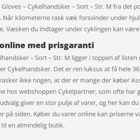
r Gloves – Cykelhandsker – Sort – Str. M fra det
b. Når kilometerne rask væk forsvinder under hjul
ke. Væsken du indtager under cyklingen kan være
online med prisgaranti
handsker – Sort – Str. M ligger i toppen af liste
r Cykelhandsker. Det er ren luksus at få hele 365
errasker ikke nogen, at der er mange der køber As
ine hos webshoppen Cykelpartner, som ofte har g
dvalg giver en stor pulje af varer, og her kan du
r på siden. Køber du varer online kan priserne væ
til en almindelig butik.