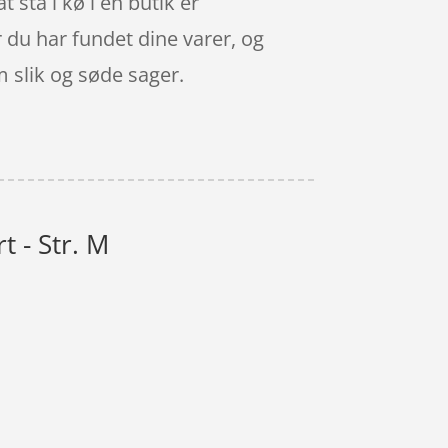
 stå i kø i en butik er
 du har fundet dine varer, og
 slik og søde sager.
t - Str. M