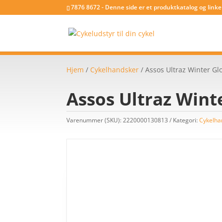
7876 8672 - Denne side er et produktkatalog og link
Hjem
/
Cykelhandsker
/ Assos Ultraz Winter Glo
Assos Ultraz Winte
Varenummer (SKU):
2220000130813
Kategori:
Cykelha