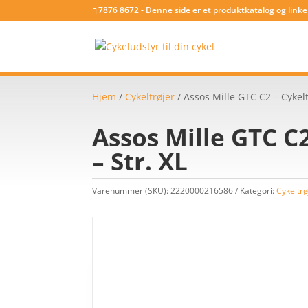
7876 8672 - Denne side er et produktkatalog og link
Hjem
/
Cykeltrøjer
/ Assos Mille GTC C2 – Cykel
Assos Mille GTC C
– Str. XL
Varenummer (SKU):
2220000216586
Kategori:
Cykeltrø