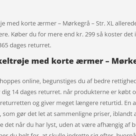
je med korte ærmer – Mørkegrå – Str. XL allerede 
igere. Køber du for mere end kr. 299 så koster det i
365 dages returret.
keltrøje med korte ærmer – Mørkeg
hoppes online, begunstiges du af bedre rettighede
 dig 14 dages returret. når produkterne er købt 
returretten og giver meget længere returtid. En 
ne, som gør det let at sammenligne priser, iblandt
re det når du har lyst, uden at være afhængig af 
pper du helt for, at skulle indrette sig efter, hvor