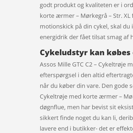
godt produkt og kvaliteten er i o
korte ærmer – Mørkegrå – Str. XL 
motionskick på din cykel, skal d
energidrik der fået tilsat smag af
Cykeludstyr kan købes 
Assos Mille GTC C2 – Cykeltrøje m
efterspørgsel i den altid eftertra
når du køber din vare. Den gode s
Cykeltrøje med korte ærmer – Mør
døgnflue, men har bevist sit eks
sikkert finde noget du kan li, der
lavere end i butikker- det er effe