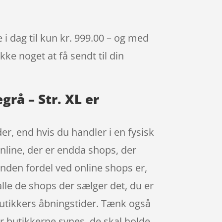
i dag til kun kr. 999.00 – og med
kke noget at få sendt til din
rå – Str. XL er
r, end hvis du handler i en fysisk
online, der er endda shops, der
anden fordel ved online shops er,
 alle de shops der sælger det, du er
butikkers åbningstider. Tænk også
når butikkerne synes, de skal holde