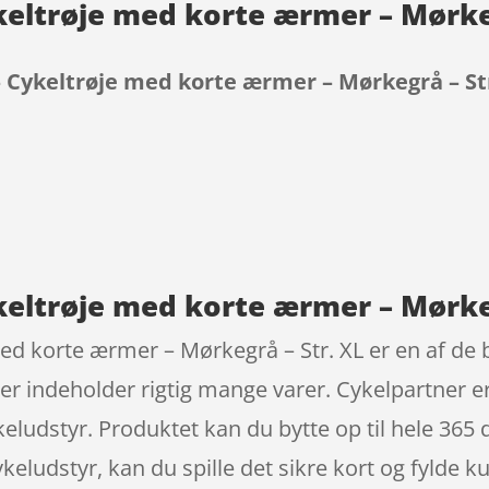
keltrøje med korte ærmer – Mørke
– Cykeltrøje med korte ærmer – Mørkegrå – St
9
keltrøje med korte ærmer – Mørkeg
ed korte ærmer – Mørkegrå – Str. XL er en af de b
 der indeholder rigtig mange varer. Cykelpartne
eludstyr. Produktet kan du bytte op til hele 365 d
ykeludstyr, kan du spille det sikre kort og fylde 