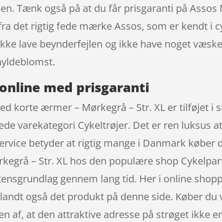
rden. Tænk også på at du får prisgaranti på Assos
fra det rigtig fede mærke Assos, som er kendt i c
u ikke lave beynderfejlen og ikke have noget væ
 hyldeblomst.
online med prisgaranti
ed korte ærmer – Mørkegrå – Str. XL er tilføjet i
gtede varekategori Cykeltrøjer. Det er ren luksus 
ervice betyder at rigtig mange i Danmark køber 
kegrå – Str. XL hos den populære shop Cykelpart
istensgrundlag gennem lang tid. Her i online sho
iblandt også det produkt på denne side. Køber du 
kten af, at den attraktive adresse på strøget ikk