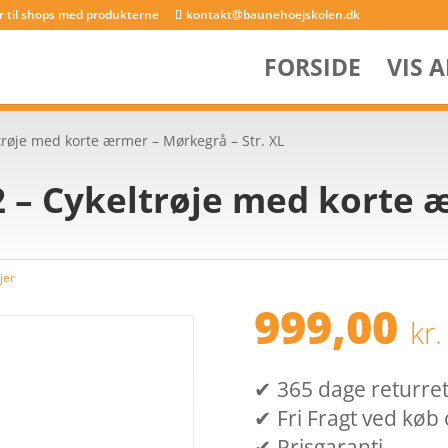
er til shops med produkterne
kontakt@baunehoejskolen.dk
FORSIDE
VIS 
trøje med korte ærmer – Mørkegrå – Str. XL
2 – Cykeltrøje med korte
jer
999,00
kr.
✔ 365 dage returret (
✔ Fri Fragt ved køb 
✔ Prisgaranti