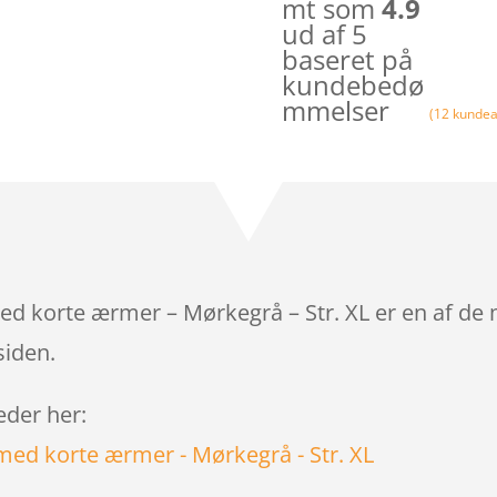
mt som
4.9
ud af 5
baseret på
kundebedø
mmelser
(
12
kundea
ed korte ærmer – Mørkegrå – Str. XL er en af de
siden.
leder her: