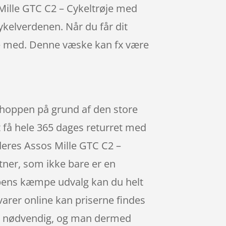
 Mille GTC C2 – Cykeltrøje med
ykelverdenen. Når du får dit
ske med. Denne væske kan fx være
 shoppen på grund af den store
at få hele 365 dages returret med
deres Assos Mille GTC C2 –
ner, som ikke bare er en
ppens kæmpe udvalg kan du helt
varer online kan priserne findes
e er nødvendig, og man dermed