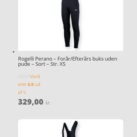
Rogelli Perano – Forår/Efterårs buks uden
pude – Sort – Str. XS
Vurd
eret
4.8
ud
af 5
329,00
kr.