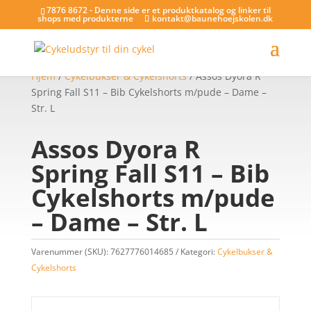
7876 8672 - Denne side er et produktkatalog og linker til
shops med produkterne
kontakt@baunehoejskolen.dk
Hjem
/
Cykelbukser & Cykelshorts
/ Assos Dyora R
Spring Fall S11 – Bib Cykelshorts m/pude – Dame –
Str. L
Assos Dyora R
Spring Fall S11 – Bib
Cykelshorts m/pude
– Dame – Str. L
Varenummer (SKU):
7627776014685
Kategori:
Cykelbukser &
Cykelshorts