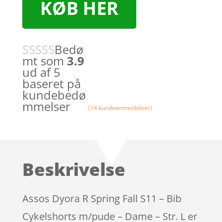
KØB HER
Bedø
mt som
3.9
ud af 5
baseret på
kundebedø
mmelser
(
14
kundeanmeldelser)
Beskrivelse
Assos Dyora R Spring Fall S11 – Bib
Cykelshorts m/pude – Dame – Str. L er