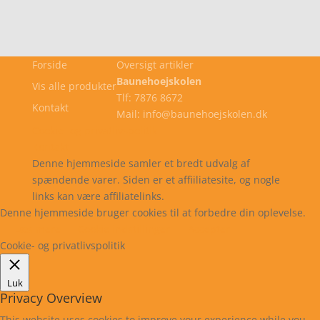
Forside
Oversigt artikler
Baunehoejskolen
Vis alle produkter
Tlf: 7876 8672
Kontakt
Mail: info@baunehoejskolen.dk
Cookie- og privatlivspolitik
Kontakt
Denne hjemmeside samler et bredt udvalg af
spændende varer. Siden er et affiiliatesite, og nogle
links kan være affiliatelinks.
Denne hjemmeside bruger cookies til at forbedre din oplevelse.
Læs mere
Cookie indstillinger
Accepter
Cookie- og privatlivspolitik
Luk
Privacy Overview
This website uses cookies to improve your experience while you