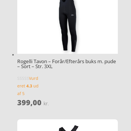
Rogelli Tavon – Forår/Efterårs buks m. pude
– Sort – Str. 3XL
Vurd
eret
4.3
ud
af 5
399,00
kr.