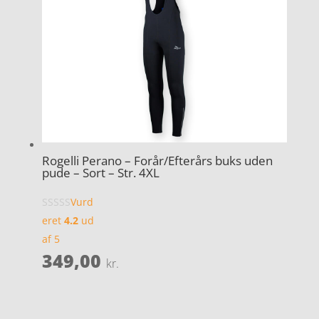
Rogelli Perano – Forår/Efterårs buks uden
pude – Sort – Str. 4XL
Vurd
eret
4.2
ud
af 5
349,00
kr.