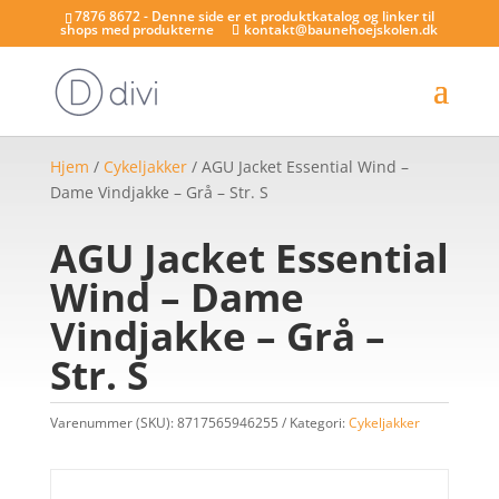
7876 8672 - Denne side er et produktkatalog og linker til
shops med produkterne
kontakt@baunehoejskolen.dk
Hjem
/
Cykeljakker
/ AGU Jacket Essential Wind –
Dame Vindjakke – Grå – Str. S
AGU Jacket Essential
Wind – Dame
Vindjakke – Grå –
Str. S
Varenummer (SKU):
8717565946255
Kategori:
Cykeljakker