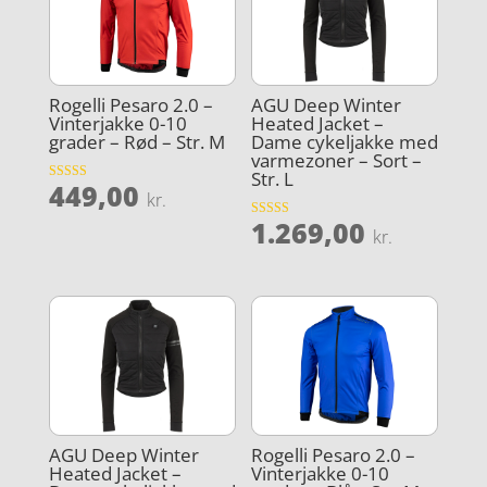
Rogelli Pesaro 2.0 –
AGU Deep Winter
Vinterjakke 0-10
Heated Jacket –
grader – Rød – Str. M
Dame cykeljakke med
varmezoner – Sort –
Str. L
449,00
Vurderet
kr.
4.9
ud af 5
1.269,00
Vurderet
kr.
3.9
ud af 5
AGU Deep Winter
Rogelli Pesaro 2.0 –
Heated Jacket –
Vinterjakke 0-10