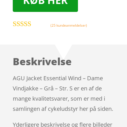
KØB HER
(
25
kundeanmeldelser)
Bedømt
som
4.7
ud
af 5 baseret
på
Beskrivelse
kundebedø
mmelser
AGU Jacket Essential Wind – Dame
Vindjakke – Grå – Str. S er en af de
mange kvalitetsvarer, som er med i
samlingen af cykeludstyr her på siden.
Yderligere beskrivelse og flere billeder