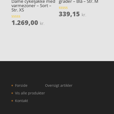
Dame cykeljakke med
grader – Blå – Str. M
varmezoner – Sort –
Str. XS
339,15
Vurderet
kr.
4.9
ud af 5
1.269,00
Vurderet
kr.
4.8
ud af 5
Forside
Oversigt artikler
Vis alle produkter
Kontakt