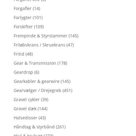
Forgafler
(14)
Forlygter
(101)
Forskifter
(109)
Frempinde & Styrstammer
(145)
Friløbskrans / Skruekrans
(47)
Fritid
(48)
Gear & Transmission
(178)
Geardrop
(6)
Gearkabler & gearwire
(145)
Gearvælger / Drejegreb
(451)
Gravel cykler
(39)
Gravel dæk
(144)
Halsedisser
(43)
Håndtag & styrbånd
(261)
Hjul & hjulsæt
(273)