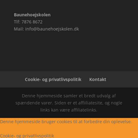
Baunehoejskolen
Tlf: 7876 8672
Mail: info@baunehoejskolen.dk
Cookie- og privatlivspolitik
Kontakt
Denne hjemmeside samler et bredt udvalg af
spændende varer. Siden er et affiiliatesite, og nogle
links kan være affiliatelinks.
Denne hjemmeside bruger cookies til at forbedre din oplevelse.
Læs mere
Cookie indstillinger
Accepter
Cookie- og privatlivspolitik