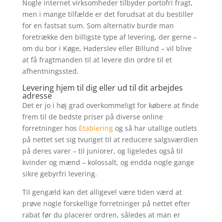
Nogle internet virksomheder tilbyder portofri fragt,
men i mange tilfælde er det forudsat at du bestiller
for en fastsat sum. Som alternativ burde man
foretrække den billigste type af levering, der gerne –
om du bor i Køge, Haderslev eller Billund – vil blive
at få fragtmanden til at levere din ordre til et
afhentningssted.
Levering hjem til dig eller ud til dit arbejdes
adresse
Det er jo i høj grad overkommeligt for købere at finde
frem til de bedste priser på diverse online
forretninger hos
Etablering
og så har utallige outlets
på nettet set sig tvunget til at reducere salgsværdien
på deres varer – til juniorer, og ligeledes også til
kvinder og mænd – kolossalt, og endda nogle gange
sikre gebyrfri levering.
Til gengæld kan det alligevel være tiden værd at
prøve nogle forskellige forretninger på nettet efter
rabat før du placerer ordren, således at man er