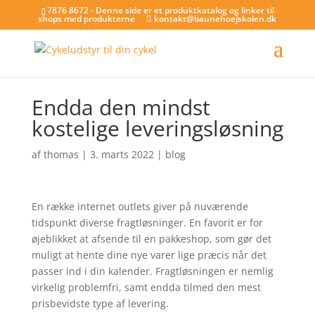
7876 8672 - Denne side er et produktkatalog og linker til
shops med produkterne
kontakt@baunehoejskolen.dk
Endda den mindst
kostelige leveringsløsning
af
thomas
|
3. marts 2022
|
blog
En række internet outlets giver på nuværende
tidspunkt diverse fragtløsninger. En favorit er for
øjeblikket at afsende til en pakkeshop, som gør det
muligt at hente dine nye varer lige præcis når det
passer ind i din kalender. Fragtløsningen er nemlig
virkelig problemfri, samt endda tilmed den mest
prisbevidste type af levering.