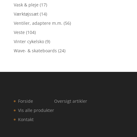
Vask & pleje
(17)
Værktøjssæt
(14)
Ventiler, adaptere m.m.
(56)
Veste
(104)
Vinter cykelsko
(9)
Wave- & skateboards
(24)
Forside
Oversigt artikler
Vis alle produkter
Kontakt